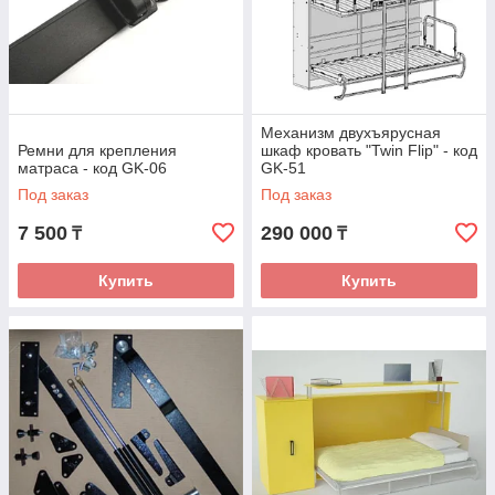
Механизм двухъярусная
Ремни для крепления
шкаф кровать "Twin Flip" - код
матраса - код GK-06
GK-51
Под заказ
Под заказ
7 500
290 000
₸
₸
Купить
Купить