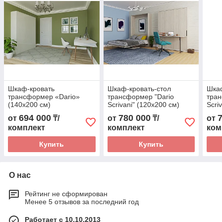
Шкаф-кровать
Шкаф-кровать-стол
Шкаф
трансформер «Dario»
трансформер "Dario
тран
(140х200 см)
Scrivani" (120х200 см)
Scri
694 000
780 000
от
₸/
от
₸/
от
комплект
комплект
ком
Купить
Купить
О нас
Рейтинг не сформирован
Менее 5 отзывов за последний год
Работает с 10.10.2013