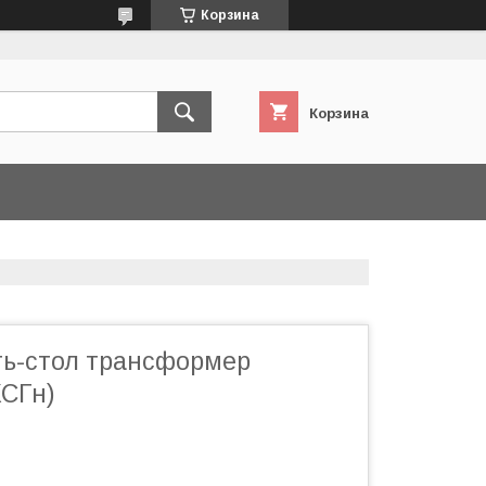
Корзина
Корзина
ь-стол трансформер
КСГн)