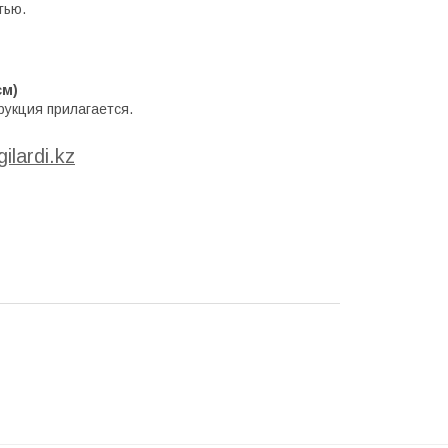
тью.
см)
рукция прилагается.
ilardi.kz